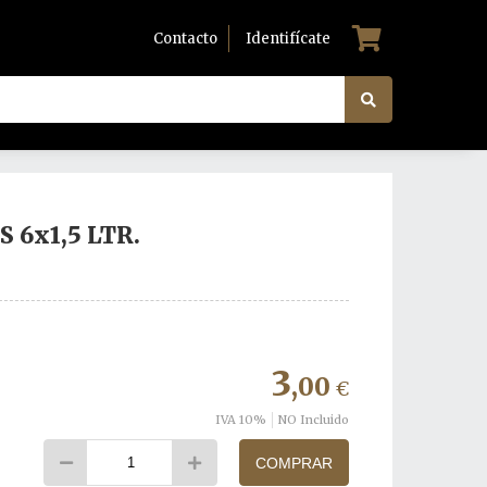
Contacto
Identifícate
6x1,5 LTR.
3
,00
€
IVA 10%
NO Incluido
COMPRAR